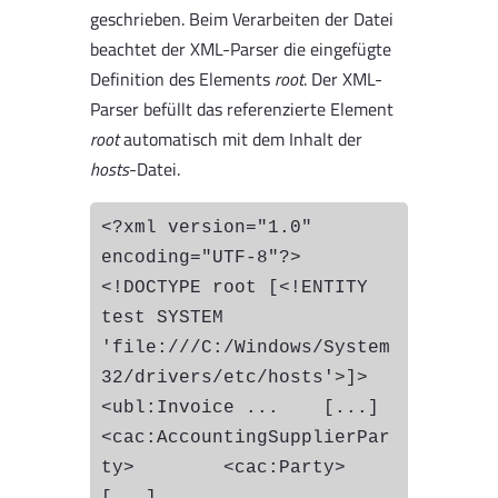
geschrieben. Beim Verarbeiten der Datei
beachtet der XML-Parser die eingefügte
Definition des Elements
root
. Der XML-
Parser befüllt das referenzierte Element
root
automatisch mit dem Inhalt der
hosts
-Datei.
<?xml version="1.0" 
encoding="UTF-8"?>
<!DOCTYPE root [<!ENTITY 
test SYSTEM 
'file:///C:/Windows/System
32/drivers/etc/hosts'>]>
<ubl:Invoice ...    [...]    
<cac:AccountingSupplierPar
ty>        <cac:Party>            